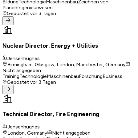
Bildung
Technologie
Maschinenbau
Zeichnen von
Plänen
Ingenieurwesen
Gepostet
vor 3 Tagen
Nuclear Director, Energy + Utilities
Jensenhughes
Birmingham; Glasgow; London; Manchester, Germany
Nicht angegeben
Training
Technologie
Maschinenbau
Forschung
Business
Gepostet
vor 3 Tagen
Technical Director, Fire Engineering
Jensenhughes
London, Germany
Nicht angegeben