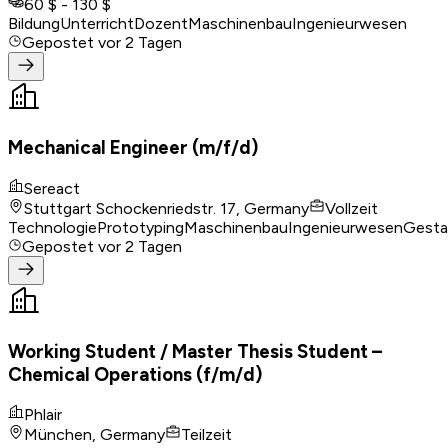
60 $ - 130 $
Bildung
Unterricht
Dozent
Maschinenbau
Ingenieurwesen
Gepostet
vor 2 Tagen
Mechanical Engineer (m/f/d)
Sereact
Stuttgart Schockenriedstr. 17, Germany
Vollzeit
Technologie
Prototyping
Maschinenbau
Ingenieurwesen
Gesta
Gepostet
vor 2 Tagen
Working Student / Master Thesis Student –
Chemical Operations (f/m/d)
Phlair
München, Germany
Teilzeit