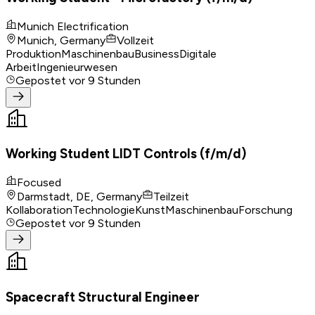
Munich Electrification
Munich, Germany
Vollzeit
Produktion
Maschinenbau
Business
Digitale
Arbeit
Ingenieurwesen
Gepostet
vor 9 Stunden
Working Student LIDT Controls (f/m/d)
Focused
Darmstadt, DE, Germany
Teilzeit
Kollaboration
Technologie
Kunst
Maschinenbau
Forschung
Gepostet
vor 9 Stunden
Spacecraft Structural Engineer