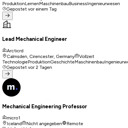
Produktion
Lernen
Maschinenbau
Business
Ingenieurwesen
Gepostet
vor einem Tag
Lead Mechanical Engineer
Arcticrd
Calmsden, Cirencester, Germany
Vollzeit
Technologie
Produktion
Geschichte
Maschinenbau
Ingenieurw
Gepostet
vor 2 Tagen
Mechanical Engineering Professor
micro1
Iceland
Nicht angegeben
Remote