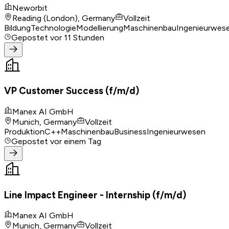
Neworbit
Reading (London), Germany
Vollzeit
Bildung
Technologie
Modellierung
Maschinenbau
Ingenieurwes
Gepostet
vor 11 Stunden
VP Customer Success (f/m/d)
Manex AI GmbH
Munich, Germany
Vollzeit
Produktion
C++
Maschinenbau
Business
Ingenieurwesen
Gepostet
vor einem Tag
Line Impact Engineer - Internship (f/m/d)
Manex AI GmbH
Munich, Germany
Vollzeit