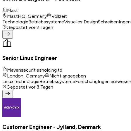
Mast
MastHQ, Germany
Vollzeit
Technologie
Betriebssysteme
Visuelles Design
Schreiben
Ingen
Gepostet
vor 2 Tagen
Senior Linux Engineer
Mavensecuritiesholdingltd
London, Germany
Nicht angegeben
Linux
Technologie
Betriebssysteme
Forschung
Ingenieurwese
Gepostet
vor 3 Tagen
Customer Engineer - Jylland, Denmark