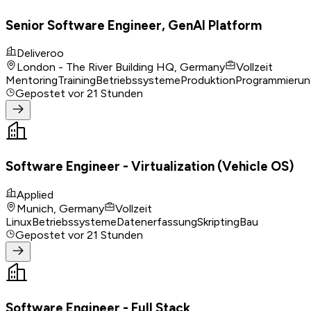
Senior Software Engineer, GenAI Platform
Deliveroo
London - The River Building HQ, Germany
Vollzeit
Mentoring
Training
Betriebssysteme
Produktion
Programmierun
Gepostet
vor 21 Stunden
Software Engineer - Virtualization (Vehicle OS)
Applied
Munich, Germany
Vollzeit
Linux
Betriebssysteme
Datenerfassung
Skripting
Bau
Gepostet
vor 21 Stunden
Software Engineer - Full Stack