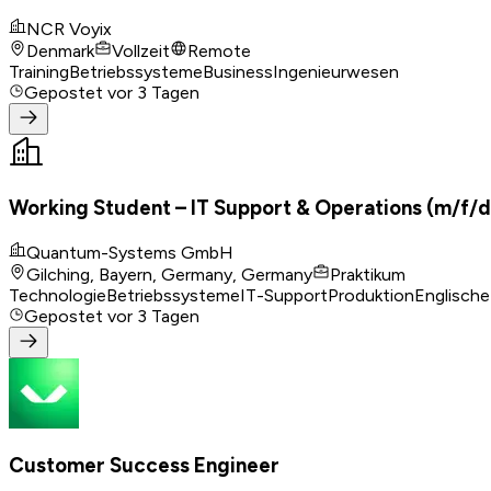
NCR Voyix
Denmark
Vollzeit
Remote
Training
Betriebssysteme
Business
Ingenieurwesen
Gepostet
vor 3 Tagen
Working Student – IT Support & Operations (m/f/d
Quantum-Systems GmbH
Gilching, Bayern, Germany, Germany
Praktikum
Technologie
Betriebssysteme
IT-Support
Produktion
Englische
Gepostet
vor 3 Tagen
Customer Success Engineer