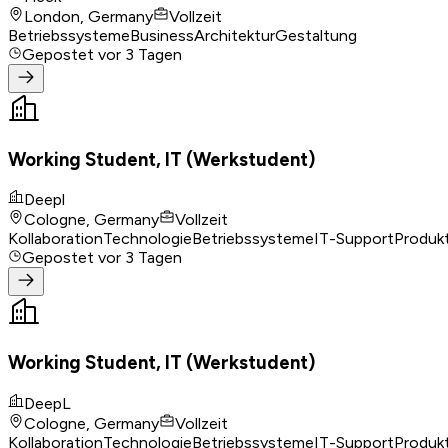
London, Germany
Vollzeit
Betriebssysteme
Business
Architektur
Gestaltung
Gepostet
vor 3 Tagen
Working Student, IT (Werkstudent)
Deepl
Cologne, Germany
Vollzeit
Kollaboration
Technologie
Betriebssysteme
IT-Support
Produk
Gepostet
vor 3 Tagen
Working Student, IT (Werkstudent)
DeepL
Cologne, Germany
Vollzeit
Kollaboration
Technologie
Betriebssysteme
IT-Support
Produk