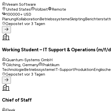
Veeam Software
United States
Vollzeit
Remote
100000+ USD
Planung
Kollaboration
Betriebssysteme
Skripting
Berichterstat
Gepostet
vor 3 Tagen
Working Student – IT Support & Operations (m/f/d
Quantum-Systems GmbH
Gilching, Germany
Praktikum
Technologie
Betriebssysteme
IT-Support
Produktion
Englische
Gepostet
vor 3 Tagen
Chief of Staff
Fleek