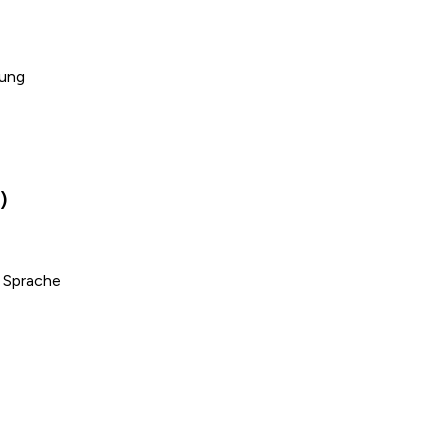
tung
)
 Sprache