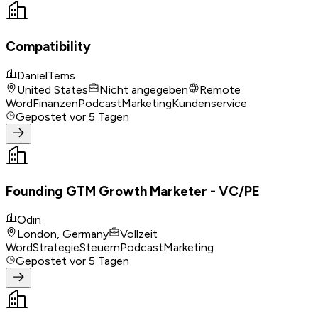
Compatibility
DanielTems
United States
Nicht angegeben
Remote
Word
Finanzen
Podcast
Marketing
Kundenservice
Gepostet
vor 5 Tagen
Founding GTM Growth Marketer - VC/PE
Odin
London, Germany
Vollzeit
Word
Strategie
Steuern
Podcast
Marketing
Gepostet
vor 5 Tagen