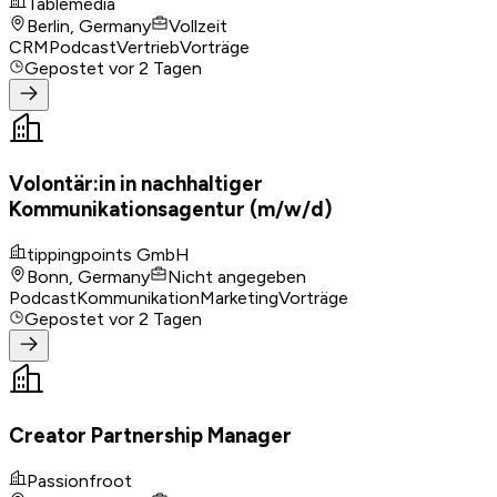
Tablemedia
Berlin, Germany
Vollzeit
CRM
Podcast
Vertrieb
Vorträge
Gepostet
vor 2 Tagen
Volontär:in in nachhaltiger
Kommunikationsagentur (m/w/d)
tippingpoints GmbH
Bonn, Germany
Nicht angegeben
Podcast
Kommunikation
Marketing
Vorträge
Gepostet
vor 2 Tagen
Creator Partnership Manager
Passionfroot