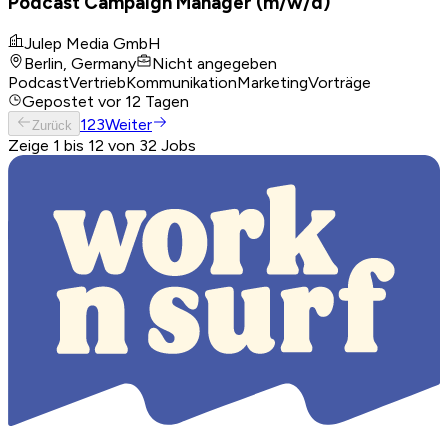
Podcast Campaign Manager (m/w/d)
Julep Media GmbH
Berlin, Germany
Nicht angegeben
Podcast
Vertrieb
Kommunikation
Marketing
Vorträge
Gepostet
vor 12 Tagen
1
2
3
Weiter
Zurück
Zeige 1 bis 12 von 32 Jobs