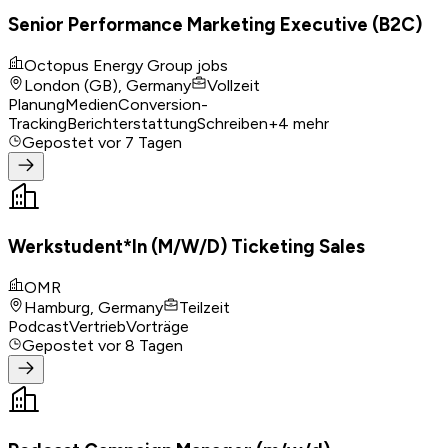
Senior Performance Marketing Executive (B2C)
Octopus Energy Group jobs
London (GB), Germany
Vollzeit
Planung
Medien
Conversion-
Tracking
Berichterstattung
Schreiben
+
4
mehr
Gepostet
vor 7 Tagen
Werkstudent*In (M/W/D) Ticketing Sales
OMR
Hamburg, Germany
Teilzeit
Podcast
Vertrieb
Vorträge
Gepostet
vor 8 Tagen