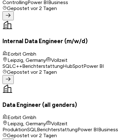
Controlling
Power BI
Business
Gepostet
vor 2 Tagen
Internal Data Engineer (m/w/d)
Eorbit Gmbh
Leipzig, Germany
Vollzeit
SQL
C++
Berichterstattung
HubSpot
Power BI
Gepostet
vor 2 Tagen
Data Engineer (all genders)
Eorbit Gmbh
Leipzig, Germany
Vollzeit
Produktion
SQL
Berichterstattung
Power BI
Business
Gepostet
vor 2 Tagen