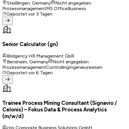
Steißlingen, Germany
Nicht angegeben
Prozessmanagement
MS Office
Business
Gepostet
vor 3 Tagen
Senior Calculator (gn)
Bridgency HR Management GbR
Bensheim, Germany
Nicht angegeben
Prozessmanagement
Controlling
Ingenieurwesen
Gepostet
vor 6 Tagen
Trainee Process Mining Consultant (Signavio /
Celonis) – Fokus Data & Process Analytics
(m/w/d)
cbs Corporate Business Solutions GmbH