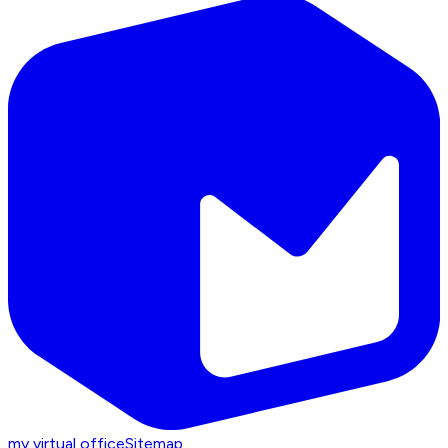
my virtual office
Sitemap