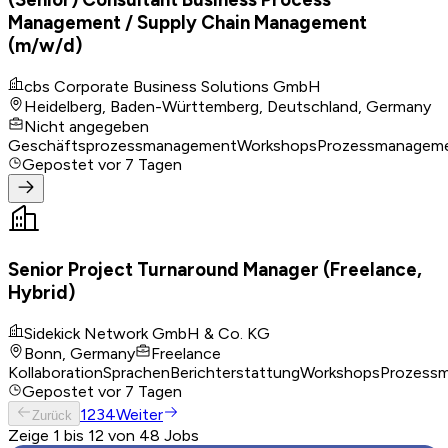
Management / Supply Chain Management
(m/w/d)
cbs Corporate Business Solutions GmbH
Heidelberg, Baden-Württemberg, Deutschland, Germany
Nicht angegeben
Geschäftsprozessmanagement
Workshops
Prozessmanagem
Gepostet
vor 7 Tagen
Senior Project Turnaround Manager (Freelance,
Hybrid)
Sidekick Network GmbH & Co. KG
Bonn, Germany
Freelance
Kollaboration
Sprachen
Berichterstattung
Workshops
Prozess
Gepostet
vor 7 Tagen
1
2
3
4
Weiter
Zurück
Zeige 1 bis 12 von 48 Jobs