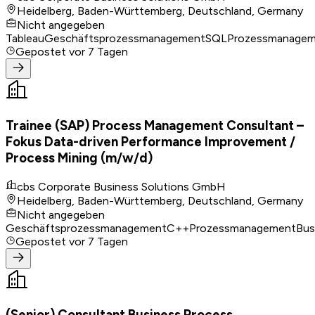
Heidelberg, Baden-Württemberg, Deutschland, Germany
Nicht angegeben
Tableau
Geschäftsprozessmanagement
SQL
Prozessmanage
Gepostet
vor 7 Tagen
Trainee (SAP) Process Management Consultant –
Fokus Data-driven Performance Improvement /
Process Mining (m/w/d)
cbs Corporate Business Solutions GmbH
Heidelberg, Baden-Württemberg, Deutschland, Germany
Nicht angegeben
Geschäftsprozessmanagement
C++
Prozessmanagement
Bus
Gepostet
vor 7 Tagen
(Senior) Consultant Business Process