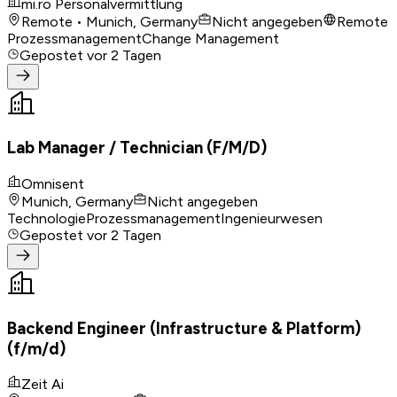
mi.ro Personalvermittlung
Remote • Munich, Germany
Nicht angegeben
Remote
Prozessmanagement
Change Management
Gepostet
vor 2 Tagen
Lab Manager / Technician (F/M/D)
Omnisent
Munich, Germany
Nicht angegeben
Technologie
Prozessmanagement
Ingenieurwesen
Gepostet
vor 2 Tagen
Backend Engineer (Infrastructure & Platform)
(f/m/d)
Zeit Ai