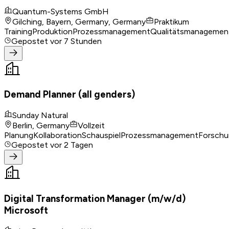
Quantum-Systems GmbH
Gilching, Bayern, Germany, Germany
Praktikum
Training
Produktion
Prozessmanagement
Qualitätsmanagemen
Gepostet
vor 7 Stunden
Demand Planner (all genders)
Sunday Natural
Berlin, Germany
Vollzeit
Planung
Kollaboration
Schauspiel
Prozessmanagement
Forschu
Gepostet
vor 2 Tagen
Digital Transformation Manager (m/w/d)
Microsoft