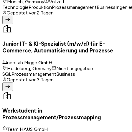
Munich, Germany
Vollzeit
Technologie
Produktion
Prozessmanagement
Business
Ingeni
Gepostet
vor 2 Tagen
Junior IT- & KI-Spezialist (m/w/d) für E-
Commerce, Automatisierung und Prozesse
neoLab Migge GmbH
Heidelberg, Germany
Nicht angegeben
SQL
Prozessmanagement
Business
Gepostet
vor 3 Tagen
Werkstudent:in
Prozessmanagement/Prozessmapping
Team HAUS GmbH