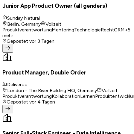
Junior App Product Owner (all genders)
Sunday Natural
Berlin, Germany
Vollzeit
Produktverantwortung
Mentoring
Technologie
Recht
CRM
+
5
mehr
Gepostet
vor 3 Tagen
Product Manager, Double Order
Deliveroo
London - The River Building HQ, Germany
Vollzeit
Produktverantwortung
Kollaboration
Lernen
Produktentwicklu
Gepostet
vor 4 Tagen
Senior Full-Stack Engineer - Data Intelligence