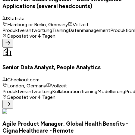
Applications (several headcounts)
Statista
Hamburg or Berlin, Germany
Vollzeit
Produktverantwortung
Training
Datenmanagement
Produktion
Gepostet
vor 4 Tagen
Senior Data Analyst, People Analytics
Checkout.com
London, Germany
Vollzeit
Produktverantwortung
Kollaboration
Training
Modellierung
Prod
Gepostet
vor 4 Tagen
Agile Product Manager, Global Health Benefits -
Cigna Healthcare - Remote