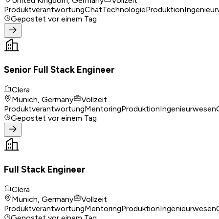
United Kingdom, Germany
Vollzeit
Produktverantwortung
Chat
Technologie
Produktion
Ingenieu
Gepostet
vor einem Tag
Senior Full Stack Engineer
Clera
Munich, Germany
Vollzeit
Produktverantwortung
Mentoring
Produktion
Ingenieurwesen
Gepostet
vor einem Tag
Full Stack Engineer
Clera
Munich, Germany
Vollzeit
Produktverantwortung
Mentoring
Produktion
Ingenieurwesen
Gepostet
vor einem Tag