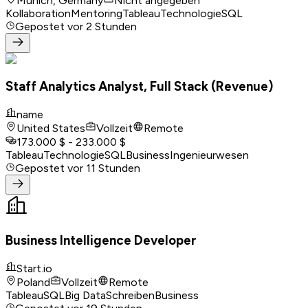
Munich, Germany
Nicht angegeben
Kollaboration
Mentoring
Tableau
Technologie
SQL
Gepostet
vor 2 Stunden
Staff Analytics Analyst, Full Stack (Revenue)
name
United States
Vollzeit
Remote
173.000 $ - 233.000 $
Tableau
Technologie
SQL
Business
Ingenieurwesen
Gepostet
vor 11 Stunden
Business Intelligence Developer
Start.io
Poland
Vollzeit
Remote
Tableau
SQL
Big Data
Schreiben
Business