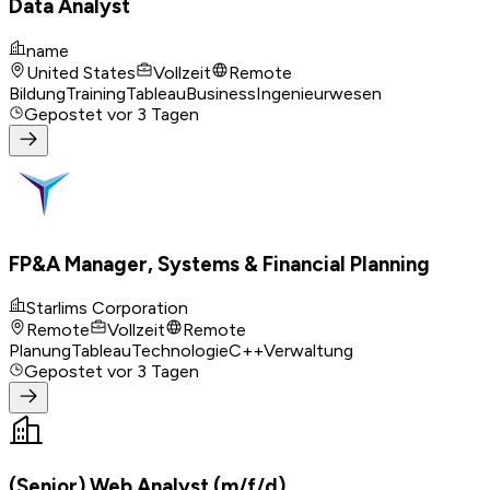
Data Analyst
name
United States
Vollzeit
Remote
Bildung
Training
Tableau
Business
Ingenieurwesen
Gepostet
vor 3 Tagen
FP&A Manager, Systems & Financial Planning
Starlims Corporation
Remote
Vollzeit
Remote
Planung
Tableau
Technologie
C++
Verwaltung
Gepostet
vor 3 Tagen
(Senior) Web Analyst (m/f/d)