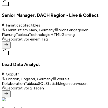
Senior Manager, DACH Region - Live & Collect
Fanaticscollectibles
Frankfurt am Main, Germany
Nicht angegeben
Planung
Tableau
Technologie
HTML
Gaming
Gepostet
vor einem Tag
Lead Data Analyst
Gopuff
London, England, Germany
Vollzeit
Kollaboration
Tableau
SQL
Statistik
Ingenieurwesen
Gepostet
vor 2 Tagen