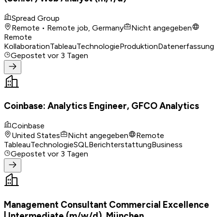
Spread Group
Remote • Remote job, Germany
Nicht angegeben
Remote
Kollaboration
Tableau
Technologie
Produktion
Datenerfassung
Gepostet
vor 3 Tagen
Coinbase: Analytics Engineer, GFCO Analytics
Coinbase
United States
Nicht angegeben
Remote
Tableau
Technologie
SQL
Berichterstattung
Business
Gepostet
vor 3 Tagen
Management Consultant Commercial Excellence
| Intermediate (m/w/d), München