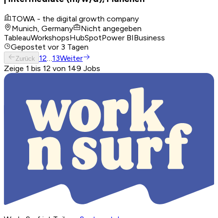
TOWA - the digital growth company
Munich, Germany
Nicht angegeben
Tableau
Workshops
HubSpot
Power BI
Business
Gepostet
vor 3 Tagen
1
2
…
13
Weiter
Zurück
Zeige 1 bis 12 von 149 Jobs