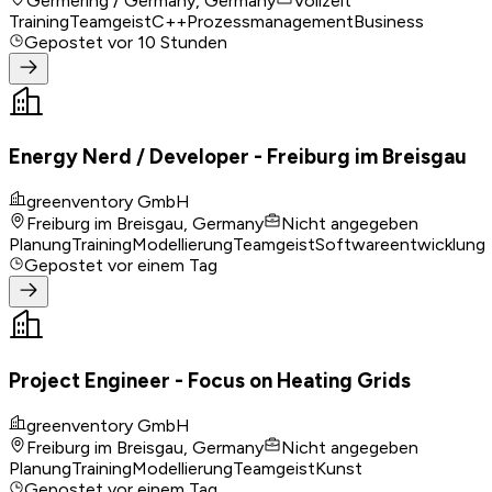
Germering / Germany, Germany
Vollzeit
Training
Teamgeist
C++
Prozessmanagement
Business
Gepostet
vor 10 Stunden
Energy Nerd / Developer - Freiburg im Breisgau
greenventory GmbH
Freiburg im Breisgau, Germany
Nicht angegeben
Planung
Training
Modellierung
Teamgeist
Softwareentwicklung
Gepostet
vor einem Tag
Project Engineer - Focus on Heating Grids
greenventory GmbH
Freiburg im Breisgau, Germany
Nicht angegeben
Planung
Training
Modellierung
Teamgeist
Kunst
Gepostet
vor einem Tag