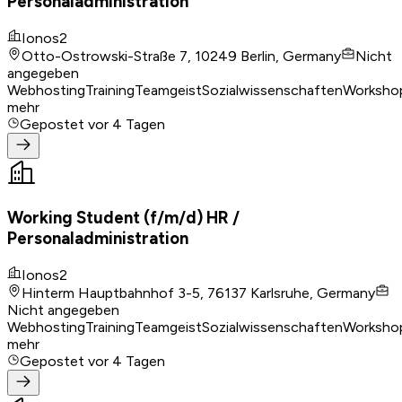
Personaladministration
Ionos2
Otto-Ostrowski-Straße 7, 10249 Berlin, Germany
Nicht
angegeben
Webhosting
Training
Teamgeist
Sozialwissenschaften
Worksho
mehr
Gepostet
vor 4 Tagen
Working Student (f/m/d) HR /
Personaladministration
Ionos2
Hinterm Hauptbahnhof 3-5, 76137 Karlsruhe, Germany
Nicht angegeben
Webhosting
Training
Teamgeist
Sozialwissenschaften
Worksho
mehr
Gepostet
vor 4 Tagen