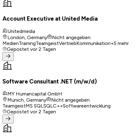
Account Executive at United Media
Unitedmedia
London, Germany
Nicht angegeben
Medien
Training
Teamgeist
Vertrieb
Kommunikation
+
5
mehr
Gepostet
vor 2 Tagen
Software Consultant .NET (m/w/d)
MY Humancapital GmbH
Munich, Germany
Nicht angegeben
Teamgeist
MS SQL
SQL
C++
Softwareentwicklung
Gepostet
vor 2 Tagen