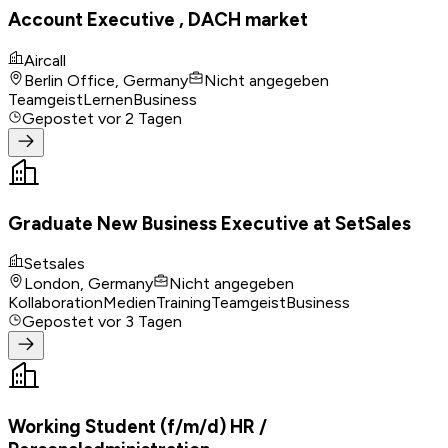
Account Executive , DACH market
Aircall
Berlin Office, Germany
Nicht angegeben
Teamgeist
Lernen
Business
Gepostet
vor 2 Tagen
Graduate New Business Executive at SetSales
Setsales
London, Germany
Nicht angegeben
Kollaboration
Medien
Training
Teamgeist
Business
Gepostet
vor 3 Tagen
Working Student (f/m/d) HR /