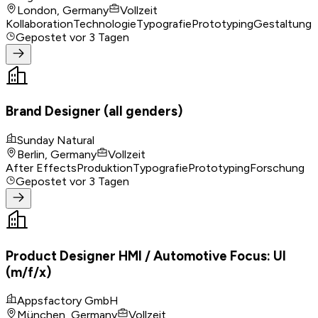
London, Germany
Vollzeit
Kollaboration
Technologie
Typografie
Prototyping
Gestaltung
Gepostet
vor 3 Tagen
Brand Designer (all genders)
Sunday Natural
Berlin, Germany
Vollzeit
After Effects
Produktion
Typografie
Prototyping
Forschung
Gepostet
vor 3 Tagen
Product Designer HMI / Automotive Focus: UI
(m/f/x)
Appsfactory GmbH
München, Germany
Vollzeit