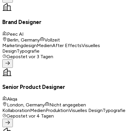
Brand Designer
Peec AI
Berlin, Germany
Vollzeit
Marketingdesign
Medien
After Effects
Visuelles
Design
Typografie
Gepostet
vor 3 Tagen
Senior Product Designer
Akqa
London, Germany
Nicht angegeben
Kollaboration
Medien
Produktion
Visuelles Design
Typografie
Gepostet
vor 4 Tagen