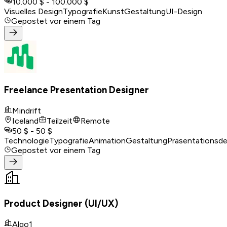
10.000 $ - 100.000 $
Visuelles Design
Typografie
Kunst
Gestaltung
UI-Design
Gepostet
vor einem Tag
Freelance Presentation Designer
Mindrift
Iceland
Teilzeit
Remote
50 $ - 50 $
Technologie
Typografie
Animation
Gestaltung
Präsentationsde
Gepostet
vor einem Tag
Product Designer (UI/UX)
Algo1