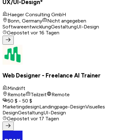
UX/UI-Design*
Haeger Consulting GmbH
Bonn, Germany
Nicht angegeben
Softwareentwicklung
Gestaltung
UI-Design
Gepostet
vor 16 Tagen
Web Designer - Freelance AI Trainer
Mindrift
Remote
Teilzeit
Remote
50 $ - 50 $
Marketingdesign
Landingpage-Design
Visuelles
Design
Gestaltung
UI-Design
Gepostet
vor 17 Tagen