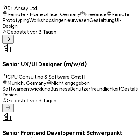
Dr. Ansay Ltd.
Remote • Homeoffice, Germany
Freelance
Remote
Prototyping
Workshops
Ingenieurwesen
Gestaltung
UI-
Design
Gepostet
vor 8 Tagen
Senior UX/UI Designer (m/w/d)
CPU Consulting & Software GmbH
Munich, Germany
Nicht angegeben
Softwareentwicklung
Business
Benutzerfreundlichkeit
Gestal
Design
Gepostet
vor 9 Tagen
Senior Frontend Developer mit Schwerpunkt