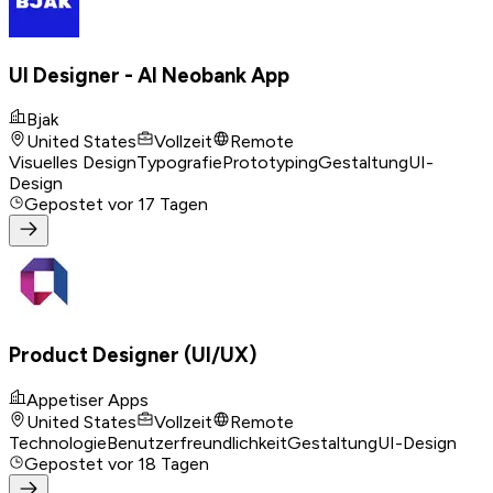
UI Designer - AI Neobank App
Bjak
United States
Vollzeit
Remote
Visuelles Design
Typografie
Prototyping
Gestaltung
UI-
Design
Gepostet
vor 17 Tagen
Product Designer (UI/UX)
Appetiser Apps
United States
Vollzeit
Remote
Technologie
Benutzerfreundlichkeit
Gestaltung
UI-Design
Gepostet
vor 18 Tagen