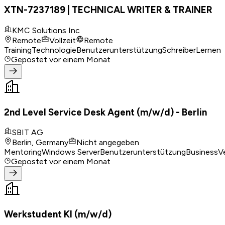
XTN-7237189 | TECHNICAL WRITER & TRAINER
KMC Solutions Inc
Remote
Vollzeit
Remote
Training
Technologie
Benutzerunterstützung
Schreiber
Lernen
Gepostet
vor einem Monat
2nd Level Service Desk Agent (m/w/d) - Berlin
SBIT AG
Berlin, Germany
Nicht angegeben
Mentoring
Windows Server
Benutzerunterstützung
Business
V
Gepostet
vor einem Monat
Werkstudent KI (m/w/d)