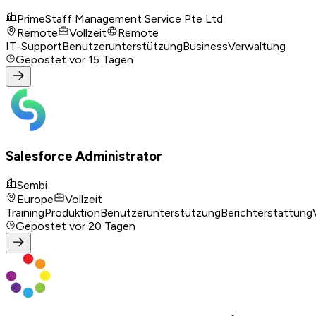
PrimeStaff Management Service Pte Ltd
Remote
Vollzeit
Remote
IT-Support
Benutzerunterstützung
Business
Verwaltung
Gepostet
vor 15 Tagen
Salesforce Administrator
Sembi
Europe
Vollzeit
Training
Produktion
Benutzerunterstützung
Berichterstattung
Gepostet
vor 20 Tagen