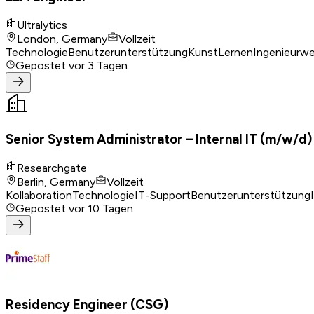
Ultralytics
London, Germany
Vollzeit
Technologie
Benutzerunterstützung
Kunst
Lernen
Ingenieurw
Gepostet
vor 3 Tagen
Senior System Administrator – Internal IT (m/w/d)
Researchgate
Berlin, Germany
Vollzeit
Kollaboration
Technologie
IT-Support
Benutzerunterstützung
Gepostet
vor 10 Tagen
Residency Engineer (CSG)