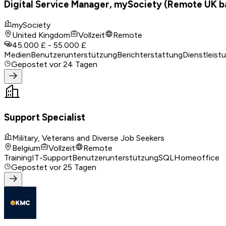
Digital Service Manager, mySociety (Remote UK b
mySociety
United Kingdom
Vollzeit
Remote
45.000 £ - 55.000 £
Medien
Benutzerunterstützung
Berichterstattung
Dienstleis
Gepostet
vor 24 Tagen
Support Specialist
Military, Veterans and Diverse Job Seekers
Belgium
Vollzeit
Remote
Training
IT-Support
Benutzerunterstützung
SQL
Homeoffice
Gepostet
vor 25 Tagen