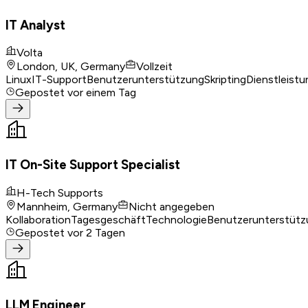
IT Analyst
Volta
London, UK, Germany
Vollzeit
Linux
IT-Support
Benutzerunterstützung
Skripting
Dienstleis
Gepostet
vor einem Tag
IT On-Site Support Specialist
H-Tech Supports
Mannheim, Germany
Nicht angegeben
Kollaboration
Tagesgeschäft
Technologie
Benutzerunterstütz
Gepostet
vor 2 Tagen
LLM Engineer