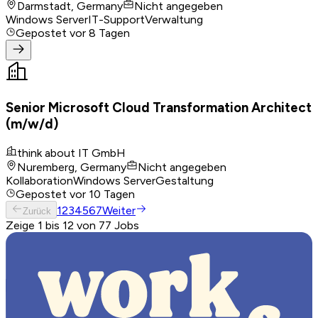
Darmstadt, Germany
Nicht angegeben
Windows Server
IT-Support
Verwaltung
Gepostet
vor 8 Tagen
Senior Microsoft Cloud Transformation Architect
(m/w/d)
think about IT GmbH
Nuremberg, Germany
Nicht angegeben
Kollaboration
Windows Server
Gestaltung
Gepostet
vor 10 Tagen
1
2
3
4
5
6
7
Weiter
Zurück
Zeige 1 bis 12 von 77 Jobs