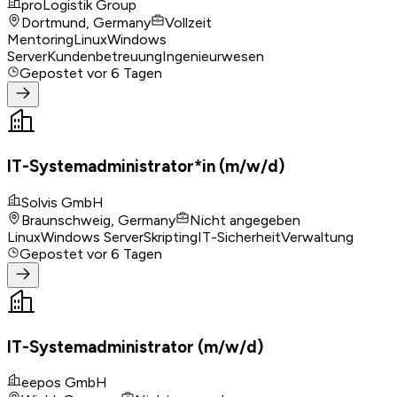
proLogistik Group
Dortmund, Germany
Vollzeit
Mentoring
Linux
Windows
Server
Kundenbetreuung
Ingenieurwesen
Gepostet
vor 6 Tagen
IT-Systemadministrator*in (m/w/d)
Solvis GmbH
Braunschweig, Germany
Nicht angegeben
Linux
Windows Server
Skripting
IT-Sicherheit
Verwaltung
Gepostet
vor 6 Tagen
IT-Systemadministrator (m/w/d)
eepos GmbH