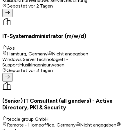
Kollaboration
Windows Server
Gestaltung
Gepostet
vor 2 Tagen
IT-Systemadministrator (m/w/d)
Axs
Hamburg, Germany
Nicht angegeben
Windows Server
Technologie
IT-
Support
Musik
Ingenieurwesen
Gepostet
vor 3 Tagen
(Senior) IT Consultant (all genders) - Active
Directory, PKI & Security
teccle group GmbH
Remote • Homeoffice, Germany
Nicht angegeben