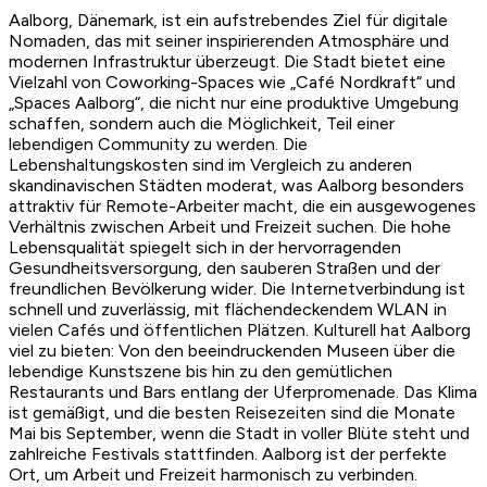
Aalborg, Dänemark, ist ein aufstrebendes Ziel für digitale
Nomaden, das mit seiner inspirierenden Atmosphäre und
modernen Infrastruktur überzeugt. Die Stadt bietet eine
Vielzahl von Coworking-Spaces wie „Café Nordkraft“ und
„Spaces Aalborg“, die nicht nur eine produktive Umgebung
schaffen, sondern auch die Möglichkeit, Teil einer
lebendigen Community zu werden. Die
Lebenshaltungskosten sind im Vergleich zu anderen
skandinavischen Städten moderat, was Aalborg besonders
attraktiv für Remote-Arbeiter macht, die ein ausgewogenes
Verhältnis zwischen Arbeit und Freizeit suchen. Die hohe
Lebensqualität spiegelt sich in der hervorragenden
Gesundheitsversorgung, den sauberen Straßen und der
freundlichen Bevölkerung wider. Die Internetverbindung ist
schnell und zuverlässig, mit flächendeckendem WLAN in
vielen Cafés und öffentlichen Plätzen. Kulturell hat Aalborg
viel zu bieten: Von den beeindruckenden Museen über die
lebendige Kunstszene bis hin zu den gemütlichen
Restaurants und Bars entlang der Uferpromenade. Das Klima
ist gemäßigt, und die besten Reisezeiten sind die Monate
Mai bis September, wenn die Stadt in voller Blüte steht und
zahlreiche Festivals stattfinden. Aalborg ist der perfekte
Ort, um Arbeit und Freizeit harmonisch zu verbinden.