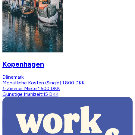
Kopenhagen
Dänemark
Monatliche Kosten (Single)
:
1.800 DKK
1-Zimmer Miete
:
1.500 DKK
Günstige Mahlzeit
:
15 DKK