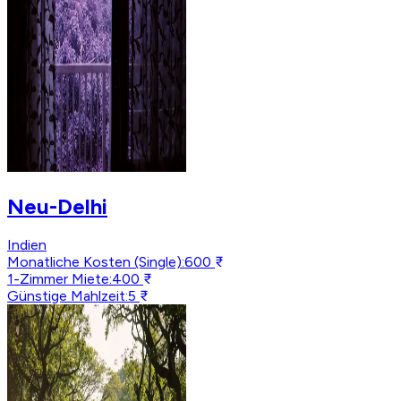
Neu-Delhi
Indien
Monatliche Kosten (Single)
:
600 ₹
1-Zimmer Miete
:
400 ₹
Günstige Mahlzeit
:
5 ₹