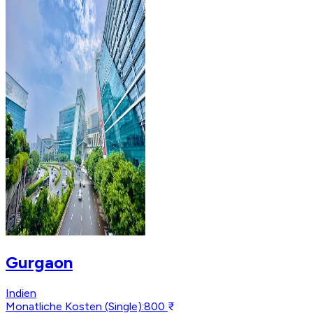
Gurgaon
Indien
Monatliche Kosten (Single)
:
800 ₹