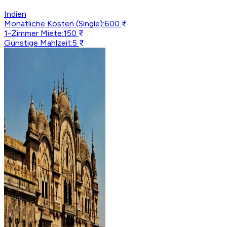
Indien
Monatliche Kosten (Single)
:
600 ₹
1-Zimmer Miete
:
150 ₹
Günstige Mahlzeit
:
5 ₹