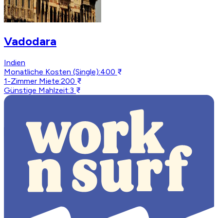
Vadodara
Indien
Monatliche Kosten (Single)
:
400 ₹
1-Zimmer Miete
:
200 ₹
Günstige Mahlzeit
:
3 ₹