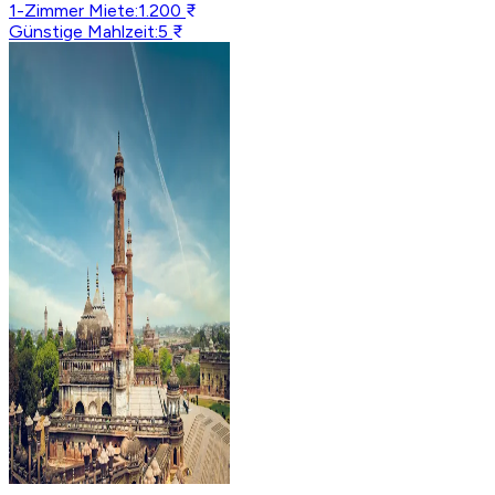
1-Zimmer Miete
:
1.200 ₹
Günstige Mahlzeit
:
5 ₹