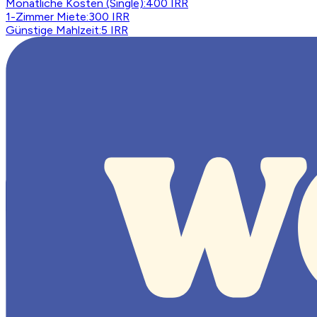
Monatliche Kosten (Single)
:
400 IRR
1-Zimmer Miete
:
300 IRR
Günstige Mahlzeit
:
5 IRR