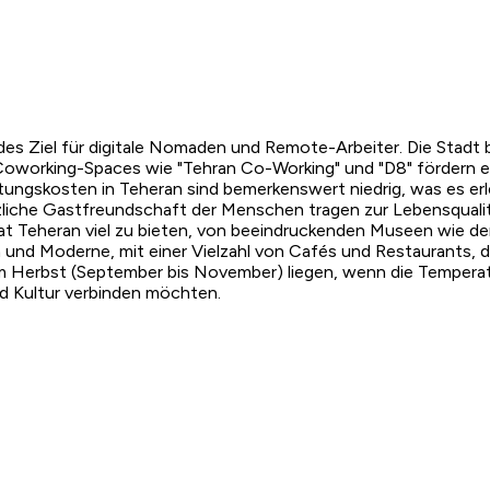
des Ziel für digitale Nomaden und Remote-Arbeiter. Die Stadt bi
t. Coworking-Spaces wie "Tehran Co-Working" und "D8" fördern
ungskosten in Teheran sind bemerkenswert niedrig, was es er
zliche Gastfreundschaft der Menschen tragen zur Lebensqualität
ll hat Teheran viel zu bieten, von beeindruckenden Museen wie
n und Moderne, mit einer Vielzahl von Cafés und Restaurants, d
d im Herbst (September bis November) liegen, wenn die Temperat
und Kultur verbinden möchten.