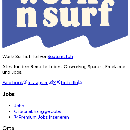
WorknSurf ist Teil von
Seatsmatch
Alles für dein Remote Leben, Coworking Spaces, Freelance
und Jobs.
Facebook
Instagram
X
LinkedIn
Jobs
Jobs
Ortsunabhängige Jobs
Premium Jobs inserieren
Orte