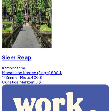
Siem Reap
Kambodscha
Monatliche Kosten (Single)
:
800 $
1-Zimmer Miete
:
400 $
Günstige Mahlzeit
:
5 $