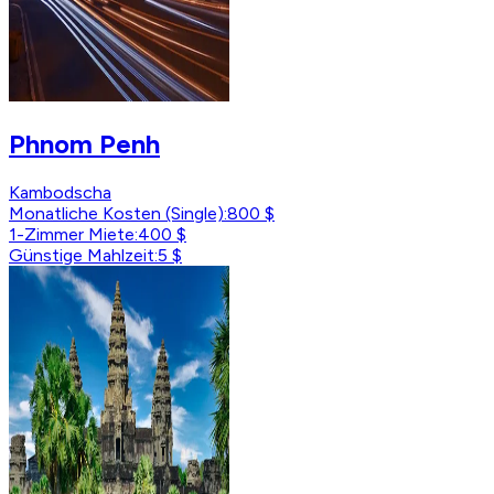
Phnom Penh
Kambodscha
Monatliche Kosten (Single)
:
800 $
1-Zimmer Miete
:
400 $
Günstige Mahlzeit
:
5 $