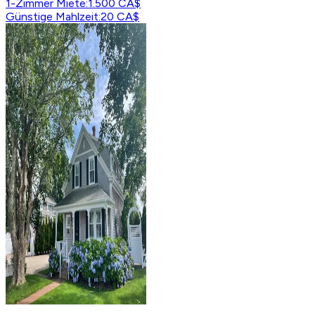
1-Zimmer Miete
:
1.500 CA$
Günstige Mahlzeit
:
20 CA$