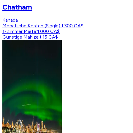
Chatham
Kanada
Monatliche Kosten (Single)
:
1.300 CA$
1-Zimmer Miete
:
1.000 CA$
Günstige Mahlzeit
:
15 CA$