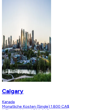
Calgary
Kanada
Monatliche Kosten (Single)
:
1.800 CA$