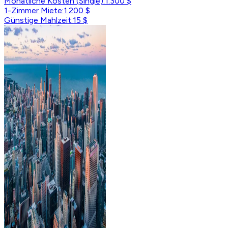
Monatliche Kosten (Single)
:
1.300 $
1-Zimmer Miete
:
1.200 $
Günstige Mahlzeit
:
15 $