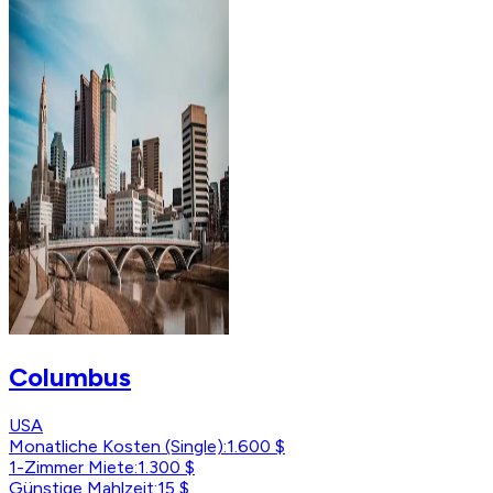
Columbus
USA
Monatliche Kosten (Single)
:
1.600 $
1-Zimmer Miete
:
1.300 $
Günstige Mahlzeit
:
15 $