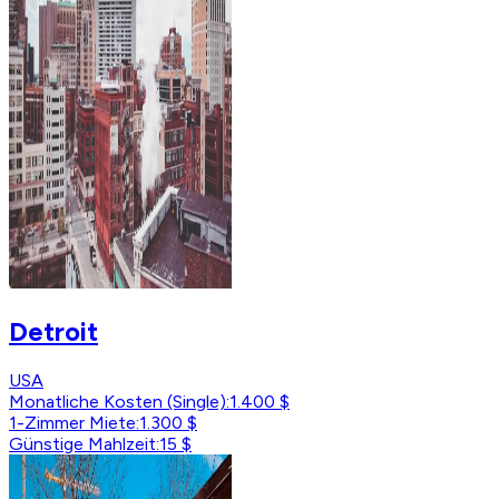
Detroit
USA
Monatliche Kosten (Single)
:
1.400 $
1-Zimmer Miete
:
1.300 $
Günstige Mahlzeit
:
15 $