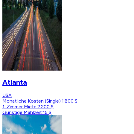
Atlanta
USA
Monatliche Kosten (Single)
:
1.800 $
1-Zimmer Miete
:
2.200 $
Günstige Mahlzeit
:
15 $