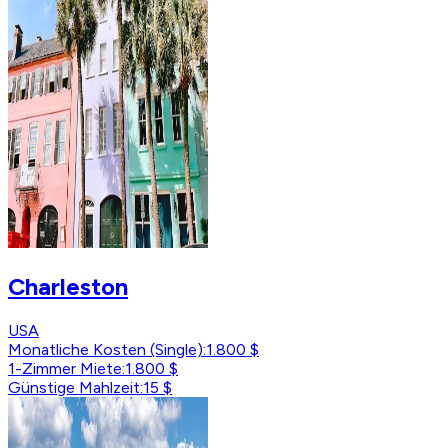
Charleston
USA
Monatliche Kosten (Single)
:
1.800 $
1-Zimmer Miete
:
1.800 $
Günstige Mahlzeit
:
15 $