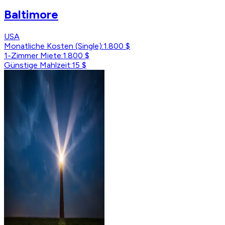
Baltimore
USA
Monatliche Kosten (Single)
:
1.800 $
1-Zimmer Miete
:
1.800 $
Günstige Mahlzeit
:
15 $