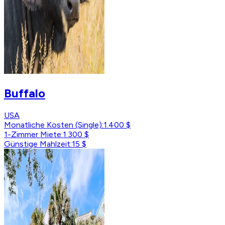
Buffalo
USA
Monatliche Kosten (Single)
:
1.400 $
1-Zimmer Miete
:
1.300 $
Günstige Mahlzeit
:
15 $