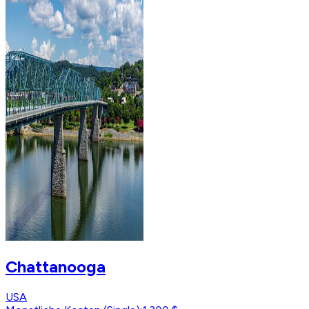
Chattanooga
USA