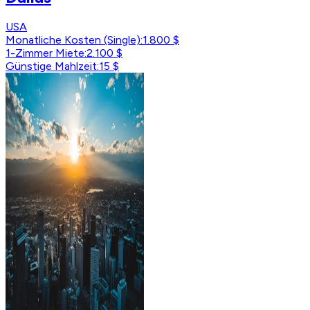
USA
Monatliche Kosten (Single)
:
1.800 $
1-Zimmer Miete
:
2.100 $
Günstige Mahlzeit
:
15 $