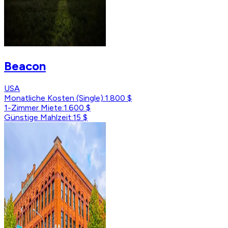
Beacon
USA
Monatliche Kosten (Single)
:
1.800 $
1-Zimmer Miete
:
1.600 $
Günstige Mahlzeit
:
15 $