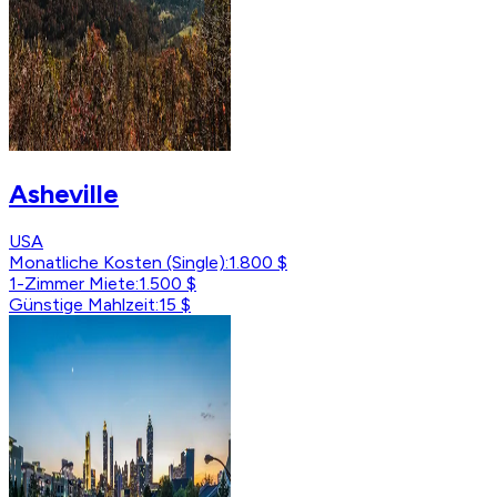
Asheville
USA
Monatliche Kosten (Single)
:
1.800 $
1-Zimmer Miete
:
1.500 $
Günstige Mahlzeit
:
15 $