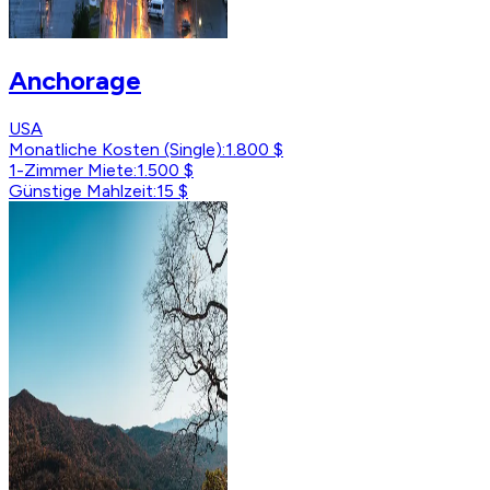
Anchorage
USA
Monatliche Kosten (Single)
:
1.800 $
1-Zimmer Miete
:
1.500 $
Günstige Mahlzeit
:
15 $