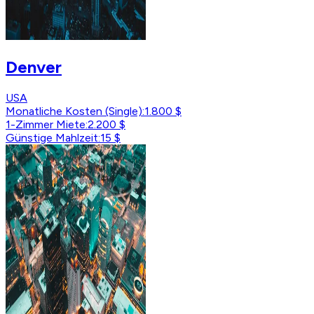
Denver
USA
Monatliche Kosten (Single)
:
1.800 $
1-Zimmer Miete
:
2.200 $
Günstige Mahlzeit
:
15 $