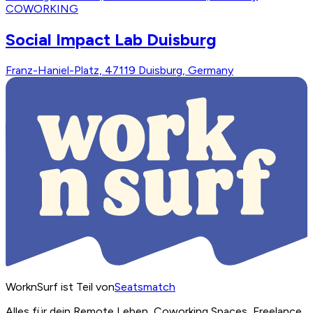
COWORKING
Social Impact Lab Duisburg
Franz-Haniel-Platz, 47119 Duisburg, Germany
WorknSurf ist Teil von
Seatsmatch
Alles für dein Remote Leben, Coworking Spaces, Freelance