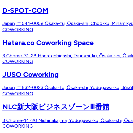
D-SPOT-COM
Japan, 〒541-0058 Ōsaka-fu, Ōsaka-shi, Chūō-ku, Min
COWORKING
Hatara.co Coworking Space
3 Chome-31-28 Hanatenhigashi, Tsurumi-ku, Ōsaka-shi, Ōsa
COWORKING
JUSO Coworking
Japan, 〒532-0023 Ōsaka-fu, Ōsaka-shi, Yodogawa-ku, Jū
COWORKING
NLC新大阪ビジネスゾーンⅢ番館
3 Chome-14-20 Nishinakajima, Yodogawa-ku, Ōsaka-shi, Ōsa
COWORKING