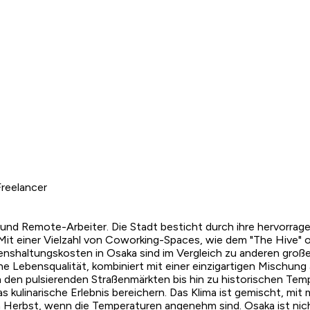
reelancer
 und Remote-Arbeiter. Die Stadt besticht durch ihre hervorrag
 Mit einer Vielzahl von Coworking-Spaces, wie dem "The Hive"
nshaltungskosten in Osaka sind im Vergleich zu anderen groß
e Lebensqualität, kombiniert mit einer einzigartigen Mischun
 Von den pulsierenden Straßenmärkten bis hin zu historischen T
s kulinarische Erlebnis bereichern. Das Klima ist gemischt, mi
m Herbst, wenn die Temperaturen angenehm sind. Osaka ist nicht