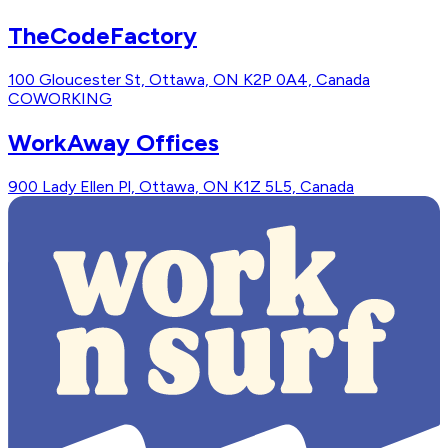
TheCodeFactory
100 Gloucester St, Ottawa, ON K2P 0A4, Canada
COWORKING
WorkAway Offices
900 Lady Ellen Pl, Ottawa, ON K1Z 5L5, Canada