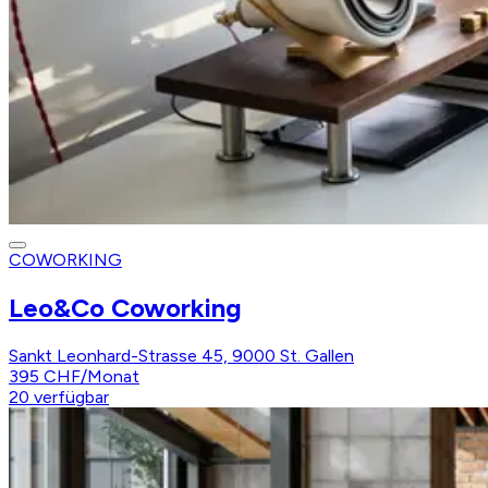
COWORKING
Leo&Co Coworking
Sankt Leonhard-Strasse 45, 9000 St. Gallen
395 CHF
/
Monat
20
verfügbar