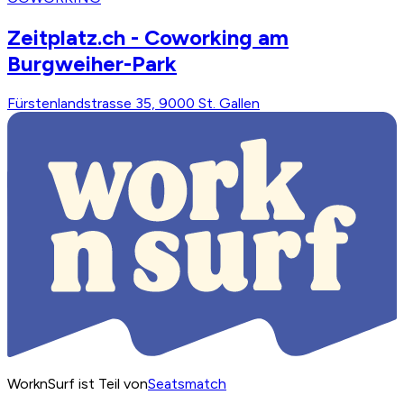
Zeitplatz.ch - Coworking am
Burgweiher-Park
Fürstenlandstrasse 35, 9000 St. Gallen
WorknSurf ist Teil von
Seatsmatch