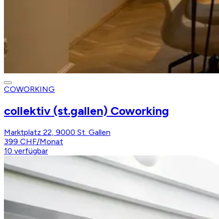
COWORKING
collektiv (st.gallen) Coworking
Marktplatz 22, 9000 St. Gallen
399 CHF
/
Monat
10
verfügbar