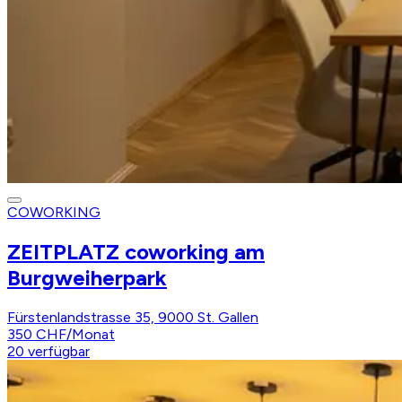
COWORKING
ZEITPLATZ coworking am
Burgweiherpark
Fürstenlandstrasse 35, 9000 St. Gallen
350 CHF
/
Monat
20
verfügbar