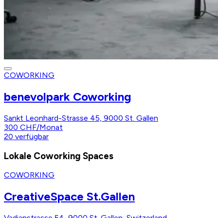
COWORKING
benevolpark Coworking
Sankt Leonhard-Strasse 45, 9000 St. Gallen
300 CHF
/
Monat
20
verfügbar
Lokale Coworking Spaces
COWORKING
CreativeSpace St.Gallen
Vadianstrasse 54, 9000 St. Gallen, Switzerland