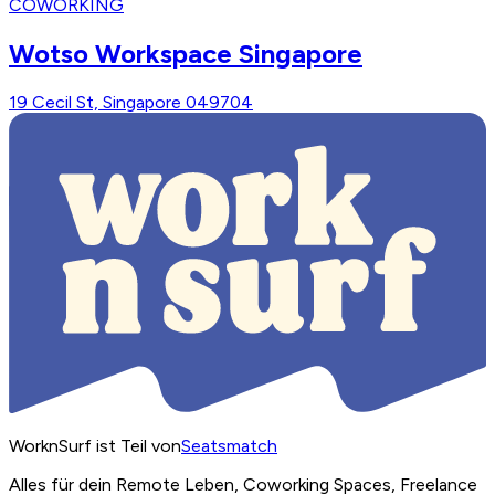
COWORKING
Wotso Workspace Singapore
19 Cecil St, Singapore 049704
WorknSurf ist Teil von
Seatsmatch
Alles für dein Remote Leben, Coworking Spaces, Freelance