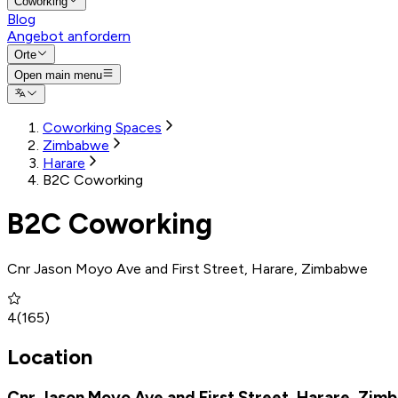
Coworking
Blog
Angebot anfordern
Orte
Open main menu
Coworking Spaces
Zimbabwe
Harare
B2C Coworking
B2C Coworking
Cnr Jason Moyo Ave and First Street, Harare, Zimbabwe
4
(
165
)
Location
Cnr Jason Moyo Ave and First Street, Harare, Zi