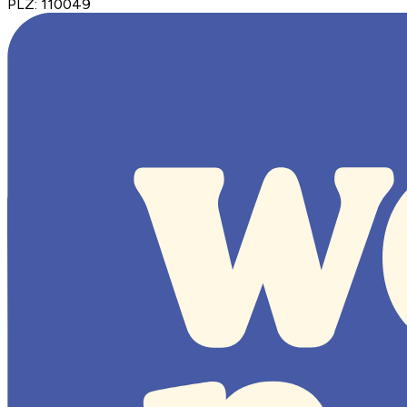
PLZ
:
110049