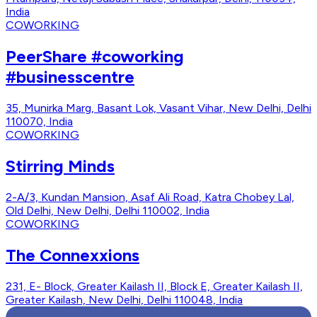
India
COWORKING
PeerShare #coworking
#businesscentre
35, Munirka Marg, Basant Lok, Vasant Vihar, New Delhi, Delhi
110070, India
COWORKING
Stirring Minds
2-A/3, Kundan Mansion, Asaf Ali Road, Katra Chobey Lal,
Old Delhi, New Delhi, Delhi 110002, India
COWORKING
The Connexxions
231, E- Block, Greater Kailash II, Block E, Greater Kailash II,
Greater Kailash, New Delhi, Delhi 110048, India