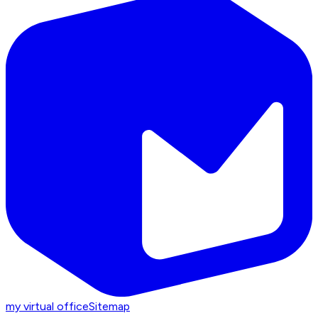
my virtual office
Sitemap