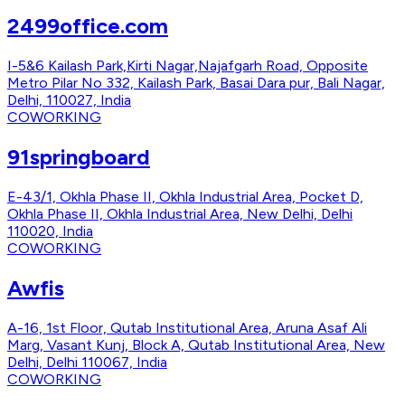
2499office.com
I-5&6 Kailash Park,Kirti Nagar,Najafgarh Road, Opposite
Metro Pilar No 332, Kailash Park, Basai Dara pur, Bali Nagar,
Delhi, 110027, India
COWORKING
91springboard
E-43/1, Okhla Phase II, Okhla Industrial Area, Pocket D,
Okhla Phase II, Okhla Industrial Area, New Delhi, Delhi
110020, India
COWORKING
Awfis
A-16, 1st Floor, Qutab Institutional Area, Aruna Asaf Ali
Marg, Vasant Kunj, Block A, Qutab Institutional Area, New
Delhi, Delhi 110067, India
COWORKING