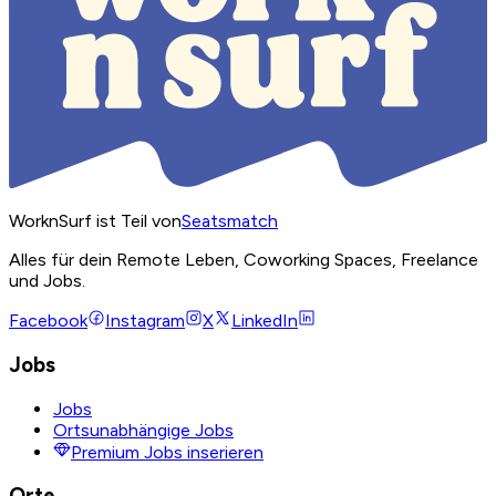
WorknSurf ist Teil von
Seatsmatch
Alles für dein Remote Leben, Coworking Spaces, Freelance
und Jobs.
Facebook
Instagram
X
LinkedIn
Jobs
Jobs
Ortsunabhängige Jobs
Premium Jobs inserieren
Orte