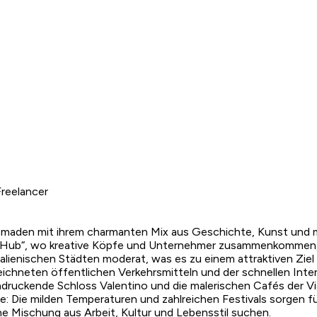
reelancer
Nomaden mit ihrem charmanten Mix aus Geschichte, Kunst und m
ct Hub“, wo kreative Köpfe und Unternehmer zusammenkommen
talienischen Städten moderat, was es zu einem attraktiven Zie
zeichneten öffentlichen Verkehrsmitteln und der schnellen Inte
eindruckende Schloss Valentino und die malerischen Cafés der
te: Die milden Temperaturen und zahlreichen Festivals sorgen f
ne Mischung aus Arbeit, Kultur und Lebensstil suchen.