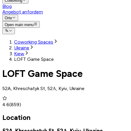
Coworking
Blog
Angebot anfordern
Orte
Open main menu
Coworking Spaces
Ukraine
Kiew
LOFT Game Space
LOFT Game Space
52A, Khreschatyk St, 52А, Kyiv, Ukraine
4.6
(
859
)
Location
52A, Khreschatyk St, 52А, Kyiv, Ukraine