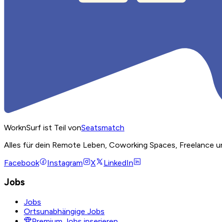
WorknSurf ist Teil von
Seatsmatch
Alles für dein Remote Leben, Coworking Spaces, Freelance u
Facebook
Instagram
X
LinkedIn
Jobs
Jobs
Ortsunabhängige Jobs
Premium Jobs inserieren