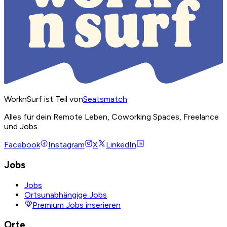
WorknSurf ist Teil von
Seatsmatch
Alles für dein Remote Leben, Coworking Spaces, Freelance
und Jobs.
Facebook
Instagram
X
LinkedIn
Jobs
Jobs
Ortsunabhängige Jobs
Premium Jobs inserieren
Orte