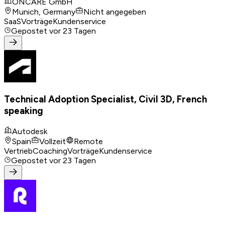
ONCARE GmbH
Munich, Germany
Nicht angegeben
SaaS
Vorträge
Kundenservice
Gepostet
vor 23 Tagen
Technical Adoption Specialist, Civil 3D, French
speaking
Autodesk
Spain
Vollzeit
Remote
Vertrieb
Coaching
Vorträge
Kundenservice
Gepostet
vor 23 Tagen