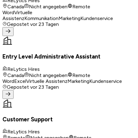
ReLytics Hires
Canada
Nicht angegeben
Remote
Word
Virtuelle
Assistenz
Kommunikation
Marketing
Kundenservice
Gepostet
vor 23 Tagen
Entry Level Administrative Assistant
ReLytics Hires
Canada
Nicht angegeben
Remote
Word
Excel
Virtuelle Assistenz
Marketing
Kundenservice
Gepostet
vor 23 Tagen
Customer Support
ReLytics Hires
Remote
Nicht angegeben
Remote