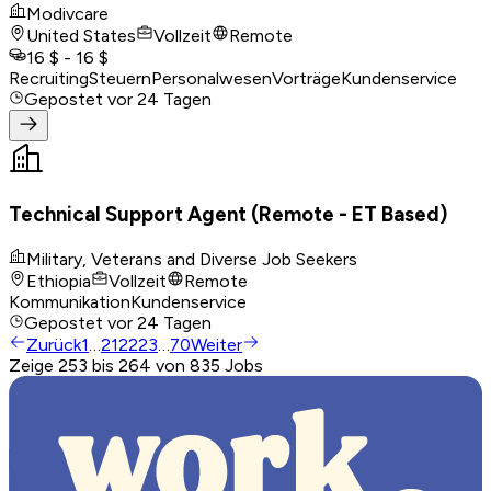
Modivcare
United States
Vollzeit
Remote
16 $ - 16 $
Recruiting
Steuern
Personalwesen
Vorträge
Kundenservice
Gepostet
vor 24 Tagen
Technical Support Agent (Remote - ET Based)
Military, Veterans and Diverse Job Seekers
Ethiopia
Vollzeit
Remote
Kommunikation
Kundenservice
Gepostet
vor 24 Tagen
Zurück
1
…
21
22
23
…
70
Weiter
Zeige 253 bis 264 von 835 Jobs