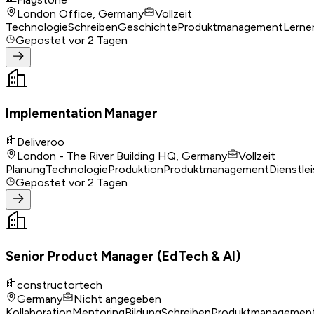
London Office, Germany
Vollzeit
Technologie
Schreiben
Geschichte
Produktmanagement
Lerne
Gepostet
vor 2 Tagen
Implementation Manager
Deliveroo
London - The River Building HQ, Germany
Vollzeit
Planung
Technologie
Produktion
Produktmanagement
Dienstl
Gepostet
vor 2 Tagen
Senior Product Manager (EdTech & AI)
constructortech
Germany
Nicht angegeben
Kollaboration
Mentoring
Bildung
Schreiben
Produktmanagemen