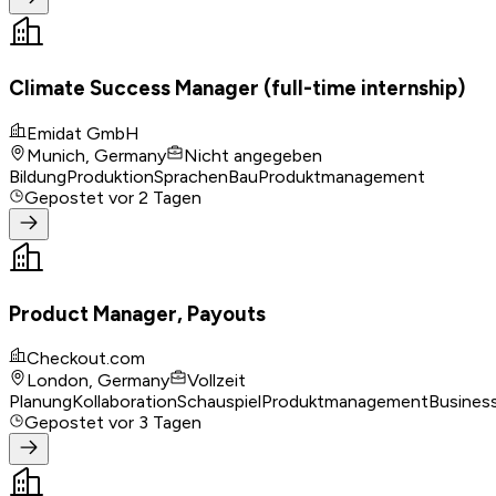
Climate Success Manager (full-time internship)
Emidat GmbH
Munich, Germany
Nicht angegeben
Bildung
Produktion
Sprachen
Bau
Produktmanagement
Gepostet
vor 2 Tagen
Product Manager, Payouts
Checkout.com
London, Germany
Vollzeit
Planung
Kollaboration
Schauspiel
Produktmanagement
Busines
Gepostet
vor 3 Tagen