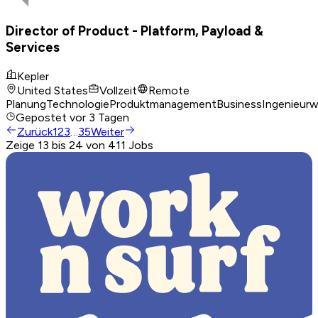
Director of Product - Platform, Payload &
Services
Kepler
United States
Vollzeit
Remote
Planung
Technologie
Produktmanagement
Business
Ingenieur
Gepostet
vor 3 Tagen
Zurück
1
2
3
…
35
Weiter
Zeige 13 bis 24 von 411 Jobs