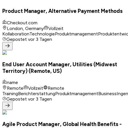
Product Manager, Alternative Payment Methods
Checkout.com
London, Germany
Vollzeit
Kollaboration
Technologie
Produktmanagement
Produktentwic
Gepostet
vor 3 Tagen
End User Account Manager, Utilities (Midwest
Territory) (Remote, US)
name
Remote
Vollzeit
Remote
Training
Berichterstattung
Produktmanagement
Business
Inge
Gepostet
vor 3 Tagen
Agile Product Manager, Global Health Benefits -