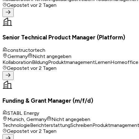
Gepostet
vor 2 Tagen
Senior Technical Product Manager (Platform)
constructortech
Germany
Nicht angegeben
Kollaboration
Bildung
Produktmanagement
Lernen
Homeoffice
Gepostet
vor 2 Tagen
Funding & Grant Manager (m/f/d)
STABL Energy
Munich, Germany
Nicht angegeben
Technologie
Berichterstattung
Schreiben
Produktmanagemen
Gepostet
vor 2 Tagen