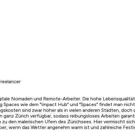
reelancer
ür digitale Nomaden und Remote-Arbeiter. Die hohe Lebensqual
ing Spaces wie dem "Impact Hub" und "Spaces" findet man nich
kosten sind zwar höher als in vielen anderen Städten, doch d
ganz Zürich verfügbar, sodass reibungsloses Arbeiten garantiert
n zu den malerischen Ufern des Zürichsees. Hier vermischt si
ember, wenn das Wetter angenehm warm ist und zahlreiche Festiv