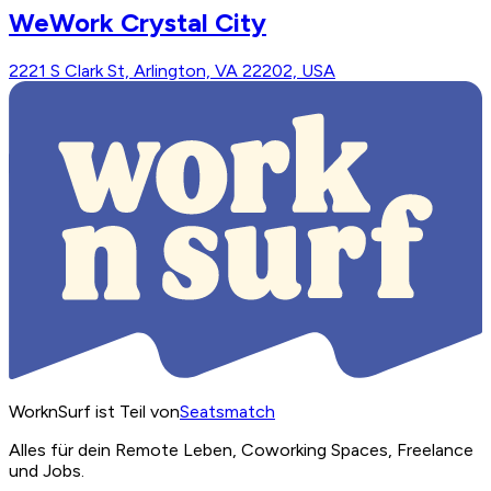
WeWork Crystal City
2221 S Clark St, Arlington, VA 22202, USA
WorknSurf ist Teil von
Seatsmatch
Alles für dein Remote Leben, Coworking Spaces, Freelance
und Jobs.